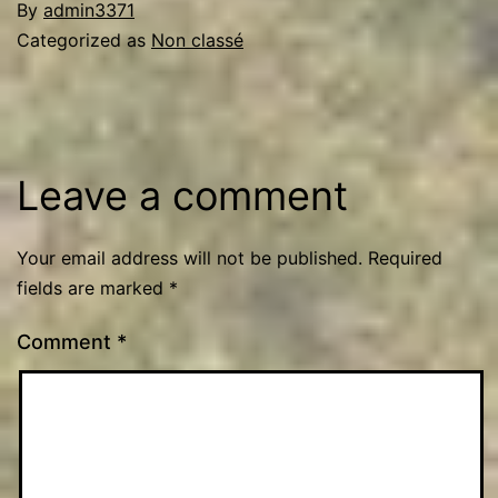
By
admin3371
Categorized as
Non classé
Leave a comment
Your email address will not be published.
Required
fields are marked
*
Comment
*